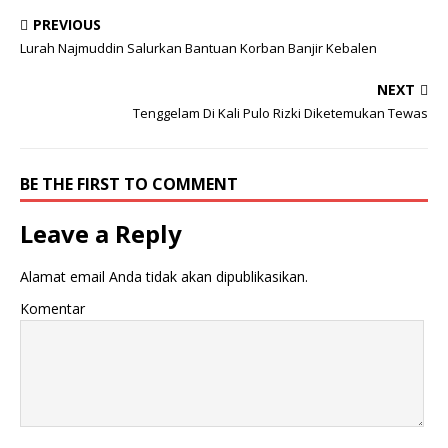
a
w
h
m
n
h
PREVIOUS
c
it
at
ai
e
ar
Lurah Najmuddin Salurkan Bantuan Korban Banjir Kebalen
e
te
s
l
e
NEXT
b
r
A
Tenggelam Di Kali Pulo Rizki Diketemukan Tewas
o
p
o
p
BE THE FIRST TO COMMENT
k
Leave a Reply
Alamat email Anda tidak akan dipublikasikan.
Komentar