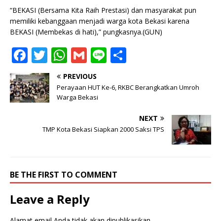
“BEKASI (Bersama Kita Raih Prestasi) dan masyarakat pun
memiliki kebanggaan menjadi warga kota Bekasi karena
BEKASI (Membekas di hati),” pungkasnya.(GUN)
F
T
W
G
Li
S
a
w
h
m
n
h
PREVIOUS
c
it
at
ai
e
ar
Perayaan HUT Ke-6, RKBC Berangkatkan Umroh
e
te
s
l
e
Warga Bekasi
b
r
A
NEXT
o
p
TMP Kota Bekasi Siapkan 2000 Saksi TPS
o
p
k
BE THE FIRST TO COMMENT
Leave a Reply
Alamat email Anda tidak akan dipublikasikan.