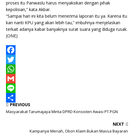
proses itu Panwaslu harus menyaksikan dengan pihak
kepolisian,” kata Akbar.
“Sampai hari ini kita belum menerima laporan itu ya. Karena itu
kan nanti KPU yang akan lebih tau,” imbuhnya menjelaskan
terkait adanya kabar banyaknya surat suara yang diduga rusak.
(ONE)
F
a
T
c
w
W
e
i
h
G
b
t
a
m
L
PREVIOUS
o
t
t
a
i
S
Masyarakat Tarumajaya Minta DPRD Konsisten Awasi PT.PGN
o
e
s
i
n
h
NEXT
k
r
A
l
e
a
Kampanye Meriah, Obon Klaim Bukan Massa Bayaran