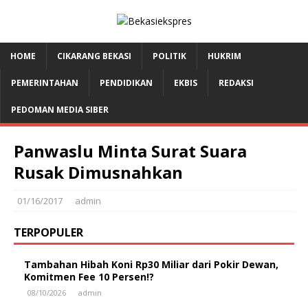
HOME
CIKARANG BEKASI
POLITIK
HUKRIM
PEMERINTAHAN
PENDIDIKAN
EKBIS
REDAKSI
PEDOMAN MEDIA SIBER
Panwaslu Minta Surat Suara
Rusak Dimusnahkan
01/16/2017
admin
TERPOPULER
Tambahan Hibah Koni Rp30 Miliar dari Pokir Dewan,
Komitmen Fee 10 Persen!?
08/10/2026
admin