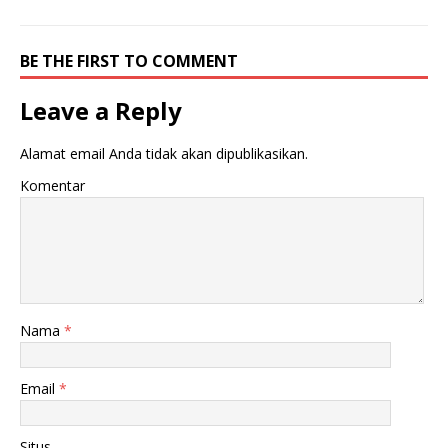
p
r
p
e
BE THE FIRST TO COMMENT
Leave a Reply
Alamat email Anda tidak akan dipublikasikan.
Komentar
Nama
*
Email
*
Situs